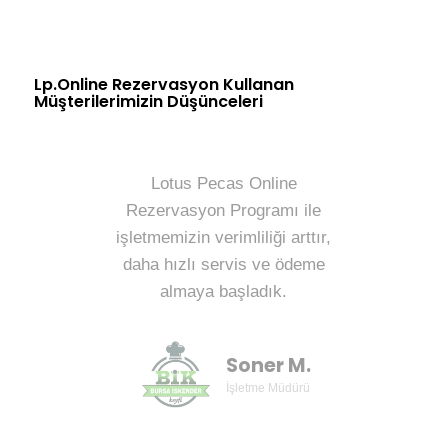
Lp.Online Rezervasyon Kullanan
Müşterilerimizin Düşünceleri
Lotus Pecas Online
Rezervasyon Programı ile
işletmemizin verimliliği arttır,
daha hızlı servis ve ödeme
almaya başladık.
Soner M.
İşletme Müdürü